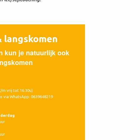
& langskomen
 kun je natuurlijk ook
langskomen
/m vrij tot 16.30u)
ns via WhatsApp: 0639648219
nderdag
uur
uur