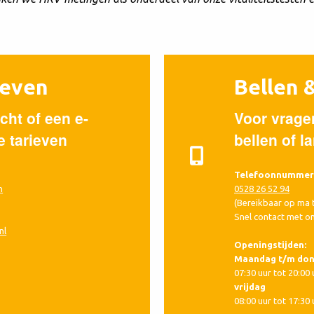
ieven
Bellen 
cht of een e-
Voor vragen
e tarieven
bellen of 
Telefoonnummer
n
0528 26 52 94
(Bereikbaar op ma t
Snel contact met o
nl
Openingstijden:
Maandag t/m do
07:30 uur tot 20:00 
vrijdag
08:00 uur tot 17:30 