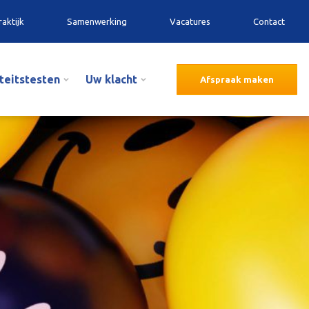
raktijk
Samenwerking
Vacatures
Contact
iteitstesten
Uw klacht
Afspraak maken