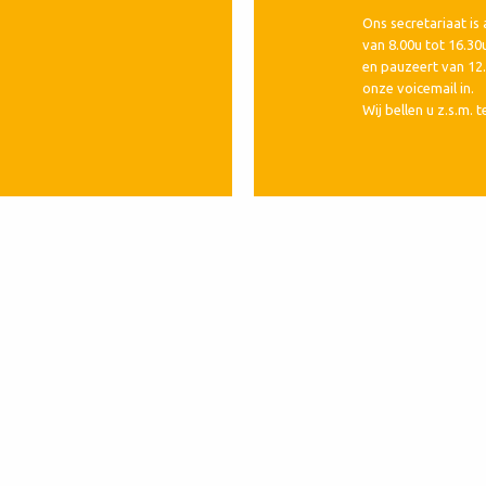
Ons secretariaat i
van 8.00u tot 16.30
en pauzeert van 12.
onze voicemail in.
Wij bellen u z.s.m. t