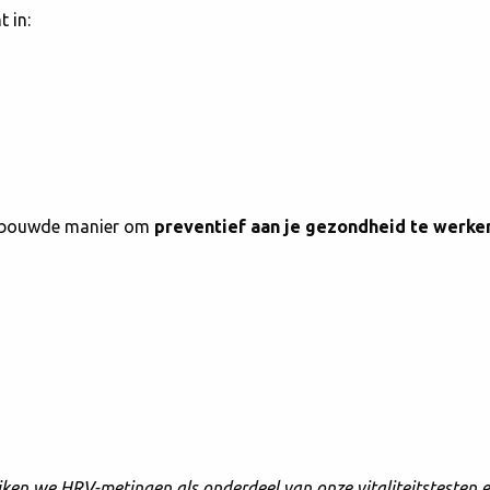
t in:
erbouwde manier om
preventief aan je gezondheid te werke
ken we HRV-metingen als onderdeel van onze vitaliteitstesten en