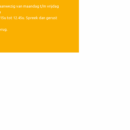
s aanwezig van maandag t/m vrijdag
u
15u tot 12.45u. Spreek dan gerust
erug.