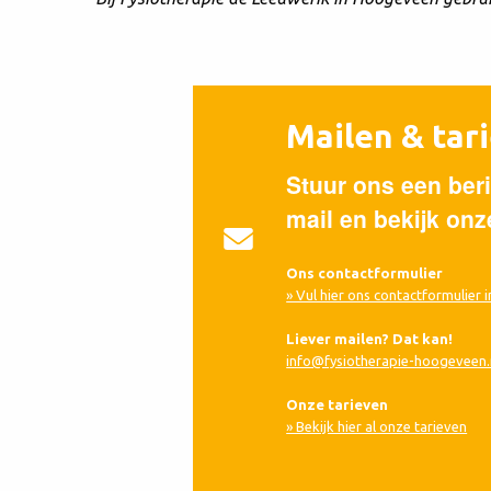
Mailen & tar
Stuur ons een beri
mail en bekijk onz
Ons contactformulier
» Vul hier ons contactformulier i
Liever mailen? Dat kan!
info@fysiotherapie-hoogeveen.
Onze tarieven
» Bekijk hier al onze tarieven