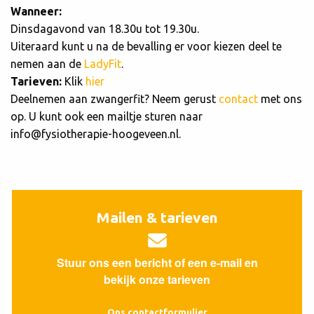
Wanneer:
Dinsdagavond van 18.30u tot 19.30u.
Uiteraard kunt u na de bevalling er voor kiezen deel te
nemen aan de
LadyFit
.
Tarieven:
Klik
hier
Deelnemen aan zwangerfit? Neem gerust
contact
met ons
op. U kunt ook een mailtje sturen naar
info@fysiotherapie-hoogeveen.nl.
Mailen & tarieven
Stuur ons een bericht of een e-mail en
bekijk onze tarieven
Ons contactformulier